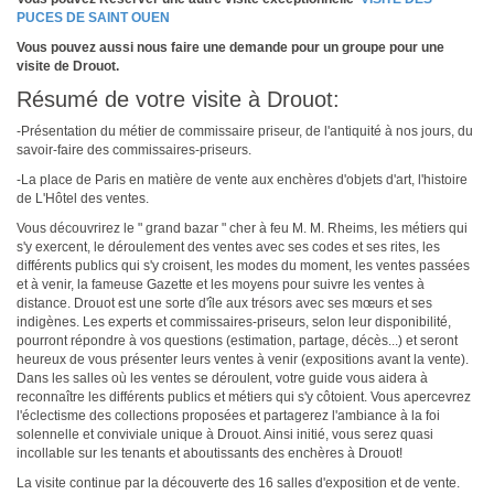
PUCES DE SAINT OUEN
Vous pouvez aussi nous faire une demande pour un groupe pour une
visite de Drouot.
Résumé de votre visite à Drouot:
-Présentation du métier de commissaire priseur, de l'antiquité à nos jours, du
savoir-faire des commissaires-priseurs.
-La place de Paris en matière de vente aux enchères d'objets d'art, l'histoire
de L'Hôtel des ventes.
Vous découvrirez le " grand bazar " cher à feu M. M. Rheims, les métiers qui
s'y exercent, le déroulement des ventes avec ses codes et ses rites, les
différents publics qui s'y croisent, les modes du moment, les ventes passées
et à venir, la fameuse Gazette et les moyens pour suivre les ventes à
distance. Drouot est une sorte d'île aux trésors avec ses mœurs et ses
indigènes. Les experts et commissaires-priseurs, selon leur disponibilité,
pourront répondre à vos questions (estimation, partage, décès...) et seront
heureux de vous présenter leurs ventes à venir (expositions avant la vente).
Dans les salles où les ventes se déroulent, votre guide vous aidera à
reconnaître les différents publics et métiers qui s'y côtoient. Vous apercevrez
l'éclectisme des collections proposées et partagerez l'ambiance à la foi
solennelle et conviviale unique à Drouot. Ainsi initié, vous serez quasi
incollable sur les tenants et aboutissants des enchères à Drouot!
La visite continue par la découverte des 16 salles d'exposition et de vente.