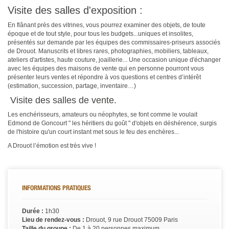
Visite des salles d'exposition :
En flânant près des vitrines, vous pourrez examiner des objets, de toute
époque et de tout style, pour tous les budgets...uniques et insolites,
présentés sur demande par les équipes des commissaires-priseurs associés
de Drouot. Manuscrits et libres rares, photographies, mobiliers, tableaux,
ateliers d'artistes, haute couture, joaillerie... Une occasion unique d'échanger
avec les équipes des maisons de vente qui en personne pourront vous
présenter leurs ventes et répondre à vos questions et centres d’intérêt
(estimation, succession, partage, inventaire…)
Visite des salles de vente.
Les enchérisseurs, amateurs ou néophytes, se font comme le voulait
Edmond de Goncourt " les héritiers du goût " d'objets en déshérence, surgis
de l'histoire qu'un court instant met sous le feu des enchères...
A Drouot l’émotion est très vive !
INFORMATIONS PRATIQUES
Durée :
1h30
Lieu de rendez-vous :
Drouot, 9 rue Drouot 75009 Paris
Taille du groupe :
De 1 à 20 personnes maximum