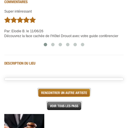
COMMENTAIRES
Super intéressant
Lieu très enrichissant
Vi
te
d'
Par:
Par:
Elodie B.
Carole D.
le 11/06/26
le 07/06/26
Découvrez la face cachée de l'Hôtel Drouot avec votre guide conférencier
Découvrez la face cachée de l'Hôtel Drouot avec votre guide conférencier
Pa
Dé
DESCRIPTION DU LIEU
RENCONTRER UN AUTRE ARTISTE
VOIR TOUS LES PASS