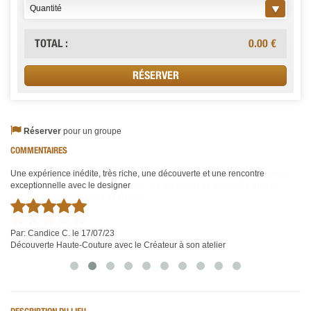
TOTAL :
0.00
€
Réserver
pour un groupe
COMMENTAIRES
Une expérience inédite, très riche, une découverte et une rencontre
Super intéressant ce contact avec le créateur qui a su transmettre sa vision
Ma
exceptionnelle avec le designer
de la mode, présenter ses créations, les matériaux, la jeune fille qui se
in
destine à ce métier a bcp apprécié!
c'
par
Par:
Candice C.
le 17/07/23
Découverte Haute-Couture avec le Créateur à son atelier
Par:
Brigitte C.
le 03/10/22
Découverte Haute-Couture avec le Créateur à son atelier
Pa
Dé