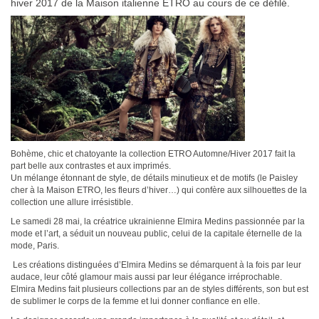
hiver 2017 de la Maison italienne ETRO au cours de ce défilé.
Bohème, chic et chatoyante la collection ETRO Automne/Hiver 2017 fait la
part belle aux contrastes et aux imprimés.
Un mélange étonnant de style, de détails minutieux et de motifs (le Paisley
cher à la Maison ETRO, les fleurs d’hiver…) qui confère aux silhouettes de la
collection une allure irrésistible.
Le samedi 28 mai, la créatrice ukrainienne Elmira Medins passionnée par la
mode et l’art, a séduit un nouveau public, celui de la capitale éternelle de la
mode, Paris.
Les créations distinguées d’Elmira Medins se démarquent à la fois par leur
audace, leur côté glamour mais aussi par leur élégance irréprochable.
Elmira Medins fait plusieurs collections par an de styles différents, son but est
de sublimer le corps de la femme et lui donner confiance en elle.