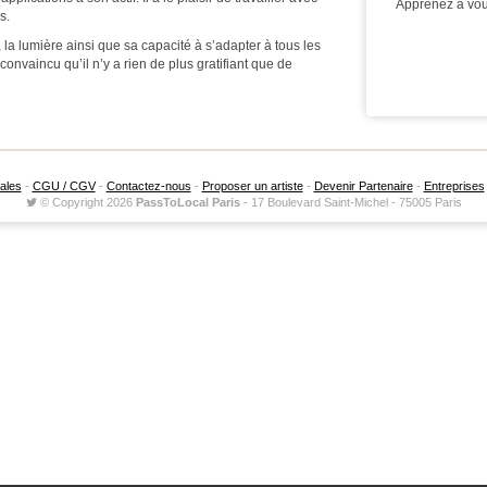
Apprenez à vou
s.
la lumière ainsi que sa capacité à s’adapter à tous les
 convaincu qu’il n’y a rien de plus gratifiant que de
ales
-
CGU / CGV
-
Contactez-nous
-
Proposer un artiste
-
Devenir Partenaire
-
Entreprises
© Copyright 2026
PassToLocal Paris
-
17 Boulevard Saint-Michel
-
75005
Paris