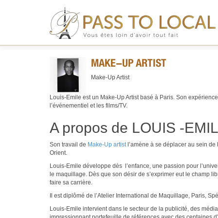
MAKE-UP ARTIST
Make-Up Artist
Louis-Emile est un Make-Up Artist basé à Paris. Son expérience 
l’événementiel et les films/TV.
A propos de
LOUIS -EMI
Son travail de
Make-Up artist
l’amène à se déplacer au sein de 
Orient.
Louis-Emile développe dès l’enfance, une passion pour l’univers 
le maquillage. Dès que son désir de s’exprimer eut le champ lib
faire sa carrière.
Il est diplômé de l’Atelier International de Maquillage, Paris, S
Louis-Emile intervient dans le secteur de la publicité, des médias
impressionnant portefeuille de références avec des centaines d’app