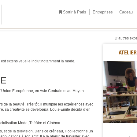
Sortir à Paris
Entreprises
Cadeau
D’autres exp
ATELIE
est extensive; elle inclut notamment la mode,
LE
l’Union Européenne, en Asie Centrale et au Moyen-
de la beauté. Très tôt, il multiplie les expériences avec
re, sa créativité se développa. Louis-Emile décida d’en
pécialisation Mode, Théâtre et Cinéma.
, et de la télévision. Dans ce créneau, il collectionne un
lications à son actif. Il a le plaisir de travailler avec