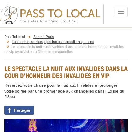
Menu
PassToLocal
Sortir à Paris
Les sorties, soirées, spectacles, expositions passés
Le spectacle la nuit aux invalides dans la cour d'honneur des Invalides
en vip avec visite du Dôme aux chandelles
LE SPECTACLE LA NUIT AUX INVALIDES DANS LA
COUR D'HONNEUR DES INVALIDES EN VIP
Réservez votre chaise pour la nuit aux Invalides et prolonger
votre soirée par une promenade aux chandelles dans l’Église du
Dôme
Partager